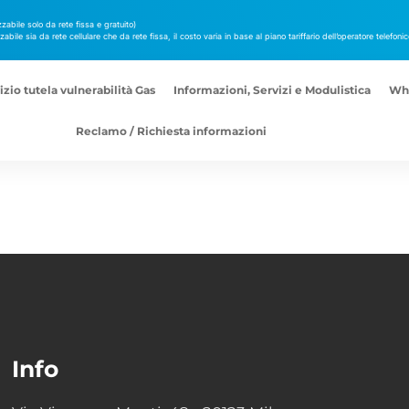
izzabile solo da rete fissa e gratuito)
izzabile sia da rete cellulare che da rete fissa, il costo varia in base al piano tariffario dell’operatore telefon
izio tutela vulnerabilità Gas
Informazioni, Servizi e Modulistica
Whi
Reclamo / Richiesta informazioni
Info