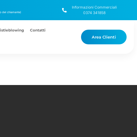
Informazioni Commerciali
ico del chiamante)
0374 341858
stleblowing
Contatti
Area Clienti