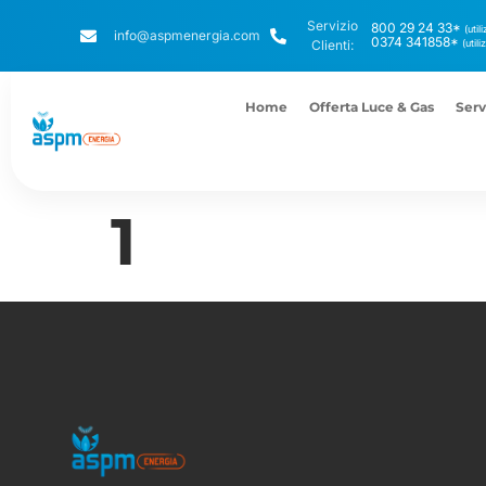
Servizio
800 29 24 33*
(util
info@aspmenergia.com
0374 341858*
Clienti:
(util
Home
Offerta Luce & Gas
Serv
1