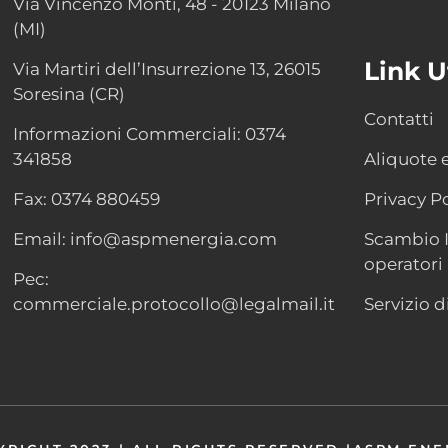
Via Vincenzo Monti, 48 - 20123 Milano
(MI)
Link Ut
Via Martiri dell’Insurrezione 13, 26015
Soresina (CR)
Contatti
Informazioni Commerciali: 0374
341858
Aliquote 
Fax: 0374 880459
Privacy Po
Email: info@aspmenergia.com
Scambio I
operatori
Pec:
commerciale.protocollo@legalmail.it
Servizio d