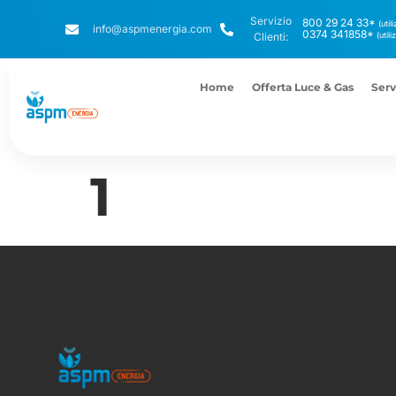
Servizio
800 29 24 33*
(util
info@aspmenergia.com
0374 341858*
Clienti:
(util
Home
Offerta Luce & Gas
Serv
1