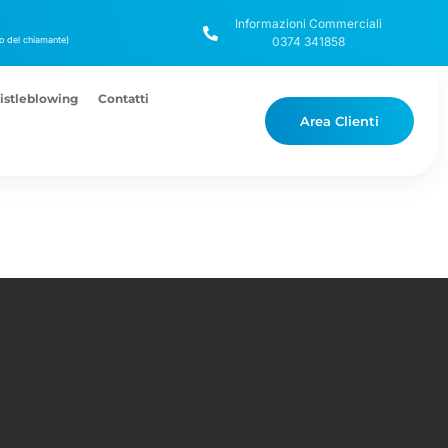
Informazioni Commerciali
ico del chiamante)
0374 341858
stleblowing
Contatti
Area Clienti