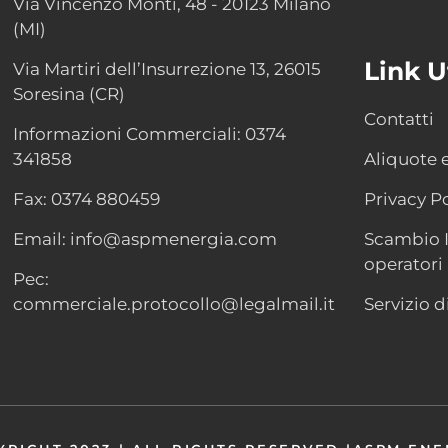
Via Vincenzo Monti, 48 - 20123 Milano
(MI)
Link Ut
Via Martiri dell’Insurrezione 13, 26015
Soresina (CR)
Contatti
Informazioni Commerciali: 0374
341858
Aliquote 
Fax: 0374 880459
Privacy Po
Email: info@aspmenergia.com
Scambio I
operatori
Pec:
commerciale.protocollo@legalmail.it
Servizio d