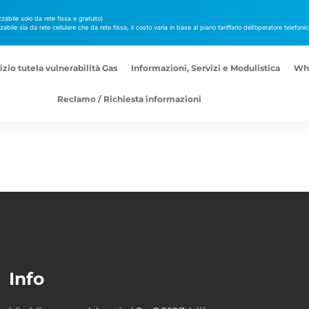
izzabile solo da rete fissa e gratuito)
izzabile sia da rete cellulare che da rete fissa, il costo varia in base al piano tariffario dell’operatore telefon
izio tutela vulnerabilità Gas
Informazioni, Servizi e Modulistica
Whi
Reclamo / Richiesta informazioni
Info