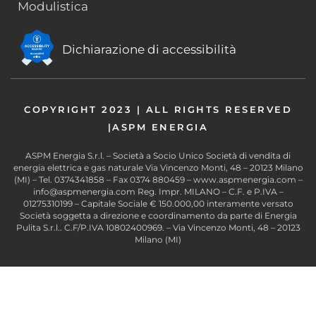
Modulistica
Dichiarazione di accessibilità
COPYRIGHT 2023 | ALL RIGHTS RESERVED
|ASPM ENERGIA
ASPM Energia S.r.l. – Società a Socio Unico Società di vendita di
energia elettrica e gas naturale Via Vincenzo Monti, 48 – 20123 Milano
(MI) – Tel. 0374341858 – Fax 0374 880459 – www.aspmenergia.com –
info@aspmenergia.com Reg. Impr. MILANO – C.F. e P.IVA –
01275310199 – Capitale Sociale € 150.000,00 interamente versato
Società soggetta a direzione e coordinamento da parte di Energia
Pulita S.r.l.. C.F/P.IVA 10802400969. – Via Vincenzo Monti, 48 – 20123
Milano (MI)